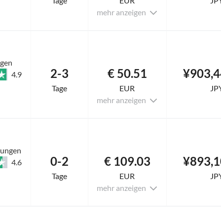
Tage
EUR
JP
mehr anzeigen
ngen
2-3
€ 50.51
¥903,4
4.9
Tage
EUR
JP
mehr anzeigen
tungen
0-2
€ 109.03
¥893,1
4.6
Tage
EUR
JP
mehr anzeigen