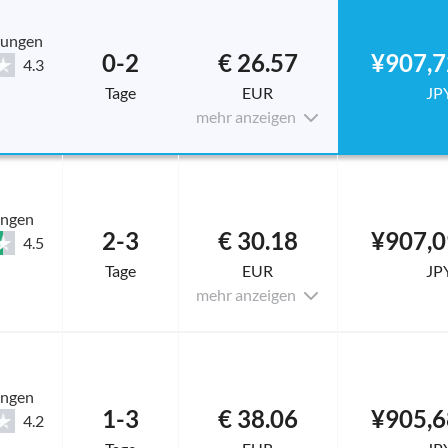
tungen
0-2
€ 26.57
¥907,7
4.3
Tage
EUR
JP
mehr anzeigen
ungen
2-3
€ 30.18
¥907,0
4.5
Tage
EUR
JP
mehr anzeigen
ungen
1-3
€ 38.06
¥905,6
4.2