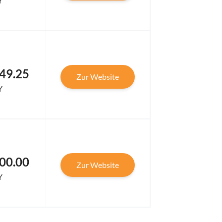
Y
49.25
Zur Website
Y
00.00
Zur Website
Y