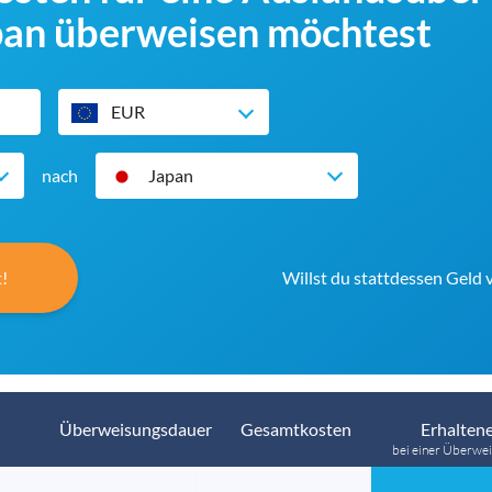
pan überweisen möchtest
EUR
nach
Japan
!
Willst du stattdessen Geld
Überweisungsdauer
Gesamtkosten
Erhaltene
bei einer Überwei