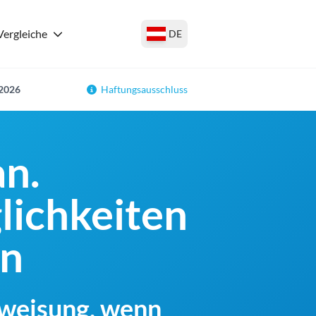
Vergleiche
DE
 2026
Haftungsausschluss
n.
lichkeiten
en
rweisung, wenn