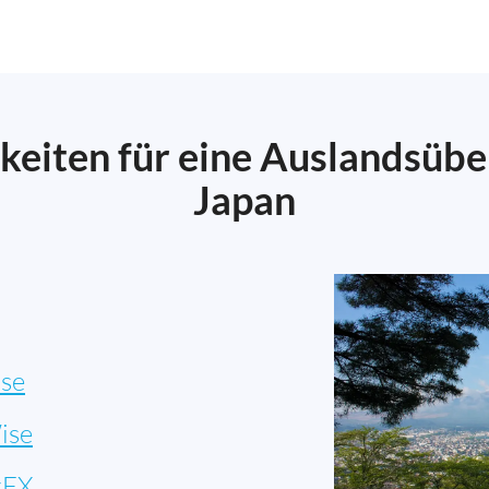
keiten für eine Auslandsüb
Japan
se
ise
rFX