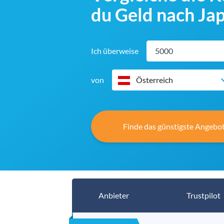
du Geld nach Ja
Ich überweise
von
Österreich
Finde das günstigste Angebot
Anbieter
Trustpilot