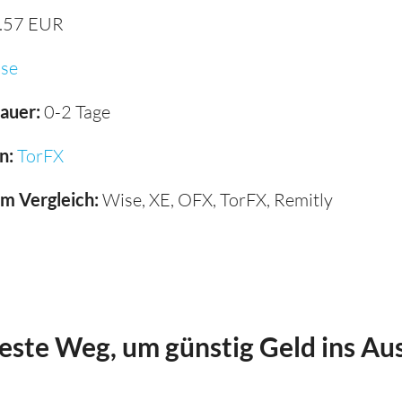
.57 EUR
se
auer:
0-2 Tage
n:
TorFX
im Vergleich:
Wise, XE, OFX, TorFX, Remitly
beste Weg, um günstig Geld ins Au