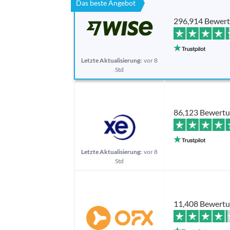
Das beste Angebot
296,914 Bewer
Letzte Aktualisierung:
vor 8
Std
86,123 Bewert
Letzte Aktualisierung:
vor 8
Std
11,408 Bewert