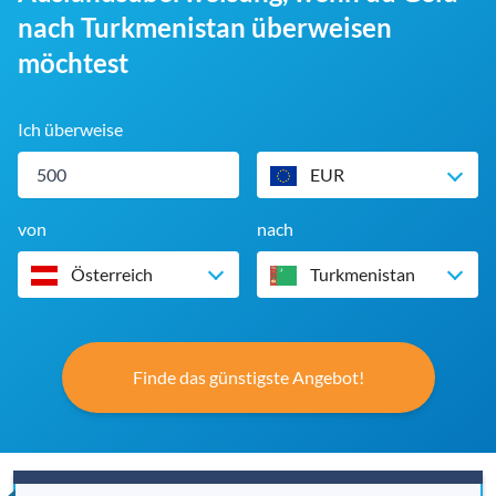
nach Turkmenistan überweisen
möchtest
Ich überweise
EUR
von
nach
Österreich
Turkmenistan
Finde das günstigste Angebot!