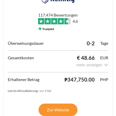
117,474 Bewertungen
4.6
0-2
Tage
€ 48.66
EUR
mehr anzeigen
₱347,750.00
PHP
Letzte Aktualisierung:
vor 3 Std
Zur Website