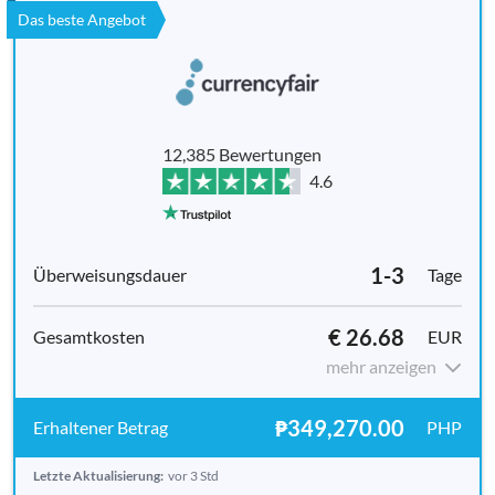
Das beste Angebot
12,385 Bewertungen
4.6
1-3
Tage
€ 26.68
EUR
mehr anzeigen
₱349,270.00
PHP
Letzte Aktualisierung:
vor 3 Std