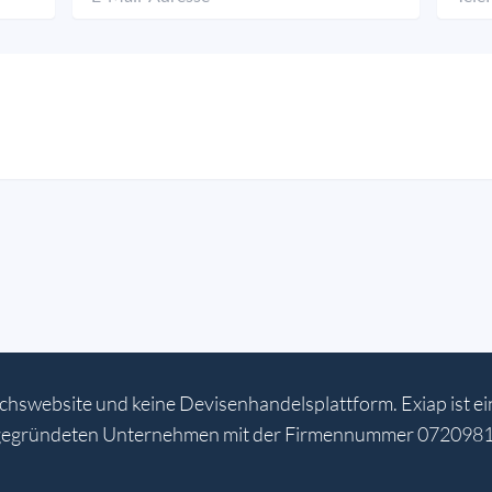
leichswebsite und keine Devisenhandelsplattform. Exiap ist e
 gegründeten Unternehmen mit der Firmennummer 07209813