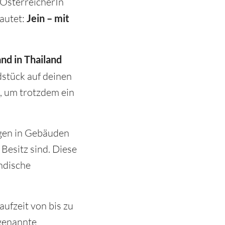
s ÖsterreicherIn
lautet:
Jein – mit
nd in Thailand
dstück auf deinen
, um trotzdem ein
gen in Gebäuden
Besitz sind. Diese
ndische
ufzeit von bis zu
ogenannte