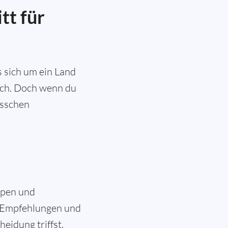
tt für
 sich um ein Land
eich. Doch wenn du
isschen
ypen und
e Empfehlungen und
eidung triffst.