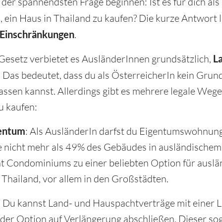
t der spannendsten Frage beginnen: Ist es für dich al
 ein Haus in Thailand zu kaufen? Die kurze Antwort 
 Einschränkungen
.
Gesetz verbietet es AusländerInnen grundsätzlich,
La
. Das bedeutet, dass du als ÖsterreicherIn kein Grun
ssen kannst. Allerdings gibt es mehrere legale Wege
u kaufen:
entum
: Als AusländerIn darfst du Eigentumswohnun
e nicht mehr als 49% des Gebäudes in ausländischem 
 Condominiums zu einer beliebten Option für auslä
 Thailand, vor allem in den Großstädten.
: Du kannst Land- und Hauspachtverträge mit einer La
der Option auf Verlängerung abschließen. Dieser s