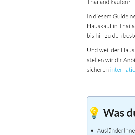
Thailand kaufen?
In diesem Guide ne
Hauskauf in Thail
bis hin zu den bes
Und weil der Hausk
stellen wir dir Anb
sicheren
internat
💡 Was du
AusländerInne