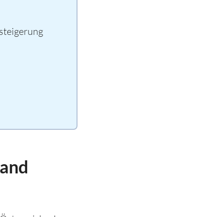
tsteigerung
land