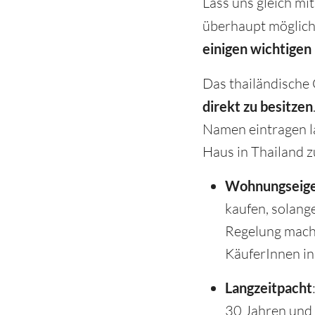
Lass uns gleich mi
überhaupt möglich,
einigen wichtigen
Das thailändische 
direkt zu besitzen
Namen eintragen la
Haus in Thailand z
Wohnungseig
kaufen, solang
Regelung macht
KäuferInnen in
Langzeitpacht
30 Jahren und 