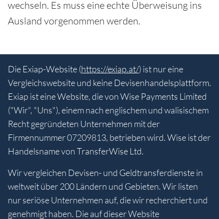
wechseln. Es muss eine echte Überweisung ins
Ausland vorgenommen werden.
Die Exiap-Website (
https://exiap.at/
) ist nur eine
Vergleichswebsite und keine Devisenhandelsplattform.
Exiap ist eine Website, die von Wise Payments Limited
("Wir", "Uns"), einem nach englischem und walisischem
Recht gegründeten Unternehmen mit der
Firmennummer 07209813, betrieben wird. Wise ist der
Handelsname von TransferWise Ltd.
Wir vergleichen Devisen- und Geldtransferdienste in
weltweit über 200 Ländern und Gebieten. Wir listen
nur seriöse Unternehmen auf, die wir recherchiert und
genehmigt haben. Die auf dieser Website