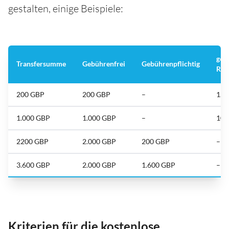
gestalten, einige Beispiele:
geb
Transfersumme
Gebührenfrei
Gebührenpflichtig
Res
200 GBP
200 GBP
–
1.8
1.000 GBP
1.000 GBP
–
100
2200 GBP
2.000 GBP
200 GBP
–
3.600 GBP
2.000 GBP
1.600 GBP
–
Kriterien für die kostenlose