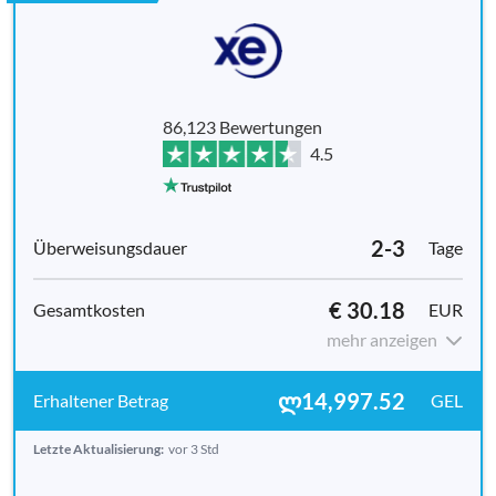
86,123 Bewertungen
4.5
2-3
Tage
€ 30.18
EUR
mehr anzeigen
ლ14,997.52
GEL
Letzte Aktualisierung:
vor 3 Std