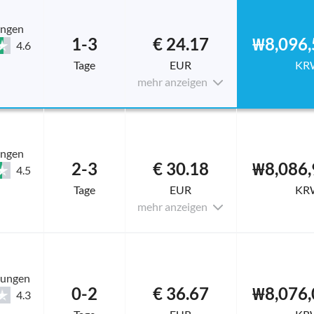
ungen
1-3
€ 24.17
₩8,096,
4.6
Tage
EUR
KR
mehr anzeigen
ungen
2-3
€ 30.18
₩8,086,
4.5
Tage
EUR
KR
mehr anzeigen
tungen
0-2
€ 36.67
₩8,076,
4.3