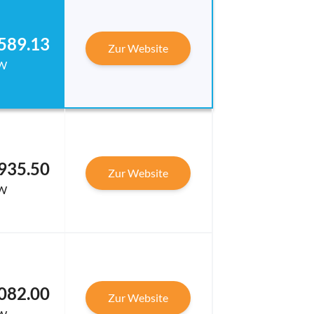
589.13
Zur Website
W
935.50
Zur Website
W
082.00
Zur Website