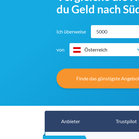
du Geld nach Sü
Ich überweise
von
Österreich
Finde das günstigste Angebot
Anbieter
Trustpilot