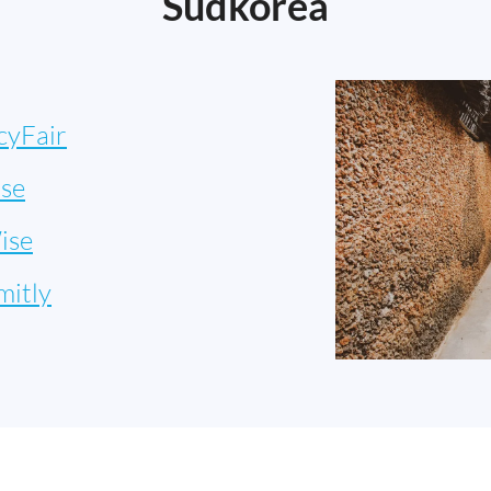
Südkorea
cyFair
se
ise
mitly