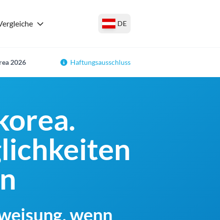
Vergleiche
DE
rea 2026
Haftungsausschluss
korea.
lichkeiten
en
rweisung, wenn