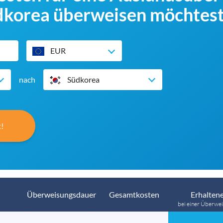
dkorea überweisen möchtes
EUR
nach
Südkorea
!
Überweisungsdauer
Gesamtkosten
Erhaltene
bei einer Überwei