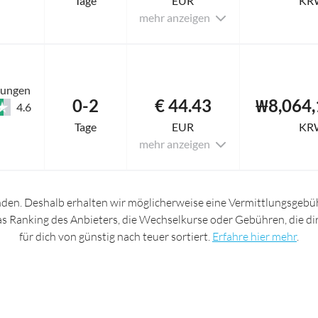
Tage
EUR
KR
mehr anzeigen
tungen
0-2
€ 44.43
₩8,064,
4.6
Tage
EUR
KR
mehr anzeigen
nden. Deshalb erhalten wir möglicherweise eine Vermittlungsgebüh
das Ranking des Anbieters, die Wechselkurse oder Gebühren, die d
für dich von günstig nach teuer sortiert.
Erfahre hier mehr
.