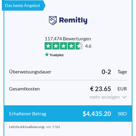
Das beste Angebot
117,474 Bewertungen
4.6
0-2
Tage
€ 23.65
EUR
mehr anzeigen
$4,435.20
SBD
Letzte Aktualisierung:
vor 3 Std