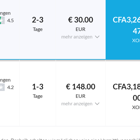
ungen
2-3
€ 30.00
CFA3,26
4.5
Tage
EUR
4
mehr anzeigen
XO
ungen
1-3
€ 148.00
CFA3,18
4.2
Tage
EUR
0
mehr anzeigen
XO