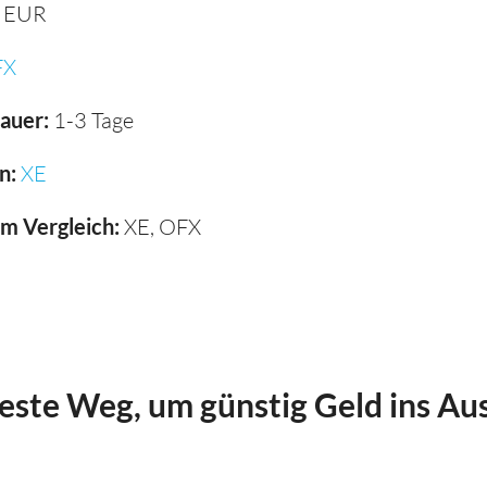
 EUR
FX
auer:
1-3 Tage
n:
XE
im Vergleich:
XE, OFX
beste Weg, um günstig Geld ins Au