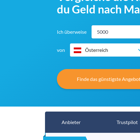
du Geld nach Ma
Ich überweise
von
Österreich
Finde das günstigste Angebot
Anbieter
Trustpilot