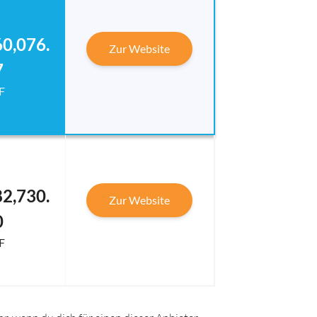
0,076.
Zur Website
7
F
2,730.
Zur Website
0
F