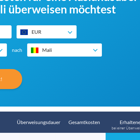
li überweisen möchtest
EUR
nach
Mali
!
Überweisungsdauer
Gesamtkosten
Erhaltene
bei einer Überwei