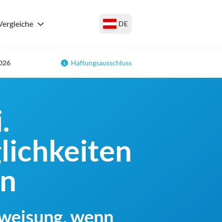
Vergleiche
DE
2026
Haftungsausschluss
.
lichkeiten
en
rweisung, wenn