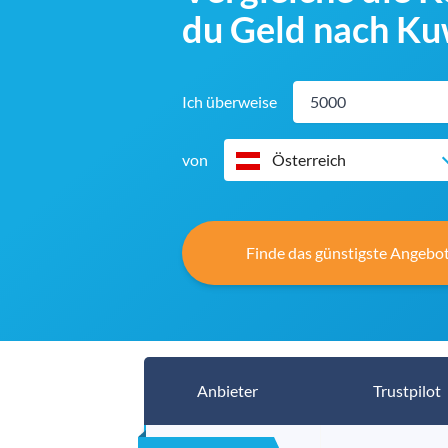
du Geld nach Ku
Ich überweise
von
Österreich
Finde das günstigste Angebot
Anbieter
Trustpilot