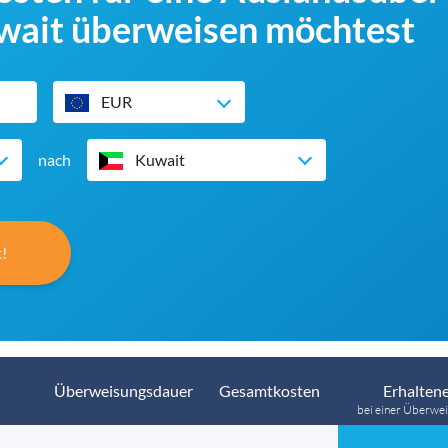
wait überweisen möchtest
EUR
nach
Kuwait
!
Überweisungsdauer
Gesamtkosten
Erhaltene
bei einer Überwei