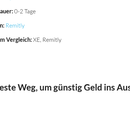
auer:
0-2 Tage
n:
Remitly
im Vergleich:
XE, Remitly
beste Weg, um günstig Geld ins Au