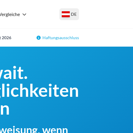
Vergleiche
DE
t 2026
Haftungsausschluss
ait.
lichkeiten
en
rweisung, wenn