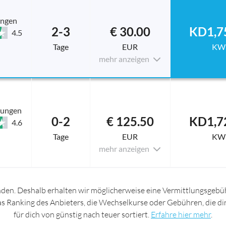
ungen
2-3
€ 30.00
KD1,7
4.5
Tage
EUR
KW
mehr anzeigen
tungen
0-2
€ 125.50
KD1,7
4.6
Tage
EUR
KW
mehr anzeigen
nden. Deshalb erhalten wir möglicherweise eine Vermittlungsgebüh
das Ranking des Anbieters, die Wechselkurse oder Gebühren, die d
für dich von günstig nach teuer sortiert.
Erfahre hier mehr
.