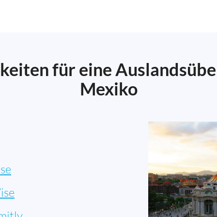
keiten für eine Auslandsüb
Mexiko
se
ise
mitly