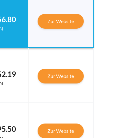
56.80
Zur Website
N
62.19
Zur Website
N
95.50
Zur Website