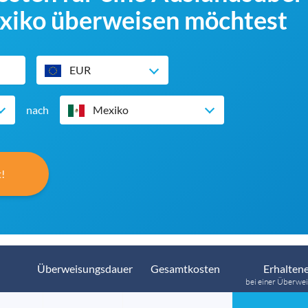
xiko überweisen möchtest
EUR
nach
Mexiko
!
Überweisungsdauer
Gesamtkosten
Erhaltene
bei einer Überwei