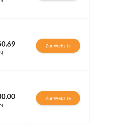
N
60.69
Zur Website
N
00.00
Zur Website
N