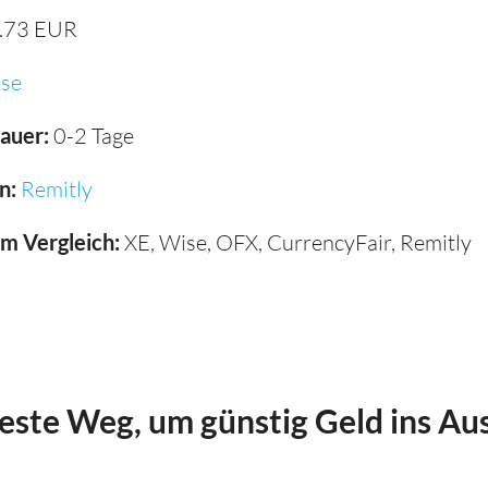
.73 EUR
se
auer:
0-2 Tage
n:
Remitly
im Vergleich:
XE, Wise, OFX, CurrencyFair, Remitly
beste Weg, um günstig Geld ins Au