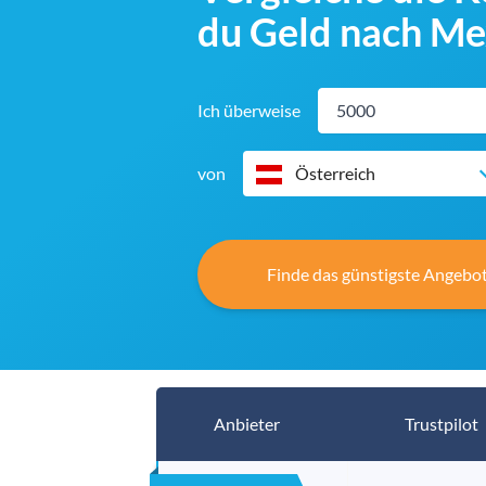
du Geld nach Me
Ich überweise
von
Österreich
Finde das günstigste Angebot
Anbieter
Trustpilot