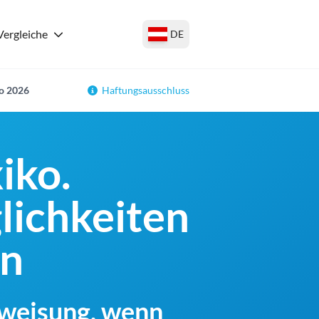
Vergleiche
DE
ko 2026
Haftungsausschluss
iko.
lichkeiten
en
rweisung, wenn