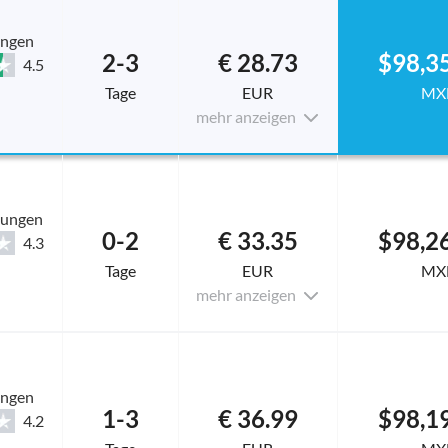
ungen
2-3
€ 28.73
$98,3
4.5
Tage
EUR
MX
mehr anzeigen
tungen
0-2
€ 33.35
$98,2
4.3
Tage
EUR
MX
mehr anzeigen
ungen
1-3
€ 36.99
$98,1
4.2