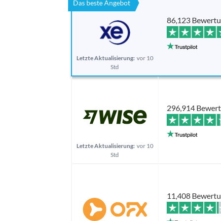
Das beste Angebot
86,123 Bewert
Letzte Aktualisierung:
vor 10
Std
296,914 Bewer
Letzte Aktualisierung:
vor 10
Std
11,408 Bewert