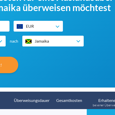
maika überweisen möchtest
EUR
nach
Jamaika
!
Überweisungsdauer
Gesamtkosten
Erhaltene
bei einer Überwe