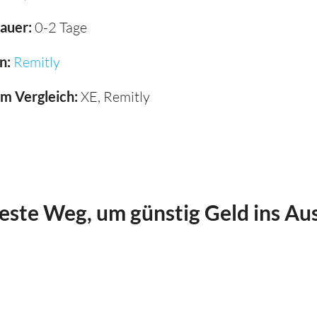
auer:
0-2 Tage
n:
Remitly
im Vergleich:
XE, Remitly
beste Weg, um günstig Geld ins Au