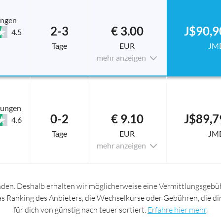
ungen
2-3
€ 3.00
J$90,9
4.5
Tage
EUR
JM
mehr anzeigen
tungen
0-2
€ 9.10
J$89,7
4.6
Tage
EUR
JM
mehr anzeigen
nden. Deshalb erhalten wir möglicherweise eine Vermittlungsgebüh
das Ranking des Anbieters, die Wechselkurse oder Gebühren, die d
für dich von günstig nach teuer sortiert.
Erfahre hier mehr
.