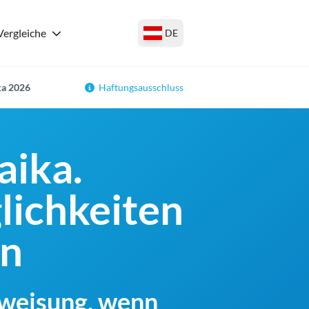
Vergleiche
DE
ka 2026
Haftungsausschluss
aika.
lichkeiten
en
rweisung, wenn