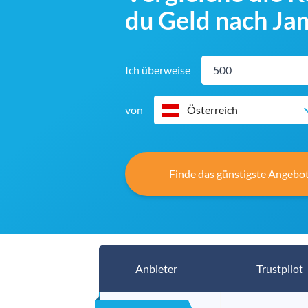
du Geld nach Ja
Ich überweise
von
Österreich
Finde das günstigste Angebot
Anbieter
Trustpilot