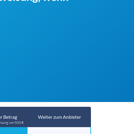
r Betrag
Weiter zum Anbieter
isung von 500 €