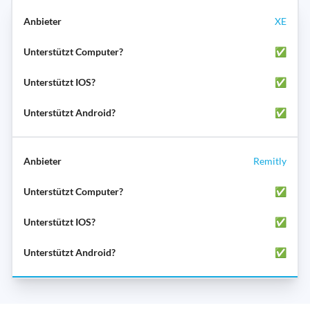
XE
✅
✅
✅
Remitly
✅
✅
✅