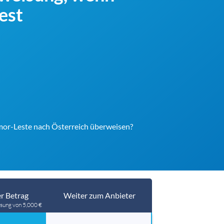
est
imor-Leste nach Österreich überweisen?
r Betrag
Weiter zum Anbieter
sung von 5,000 €