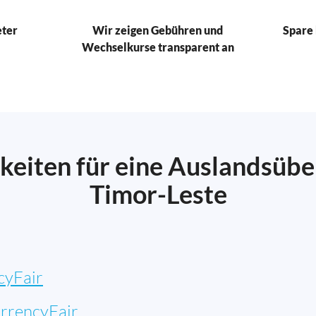
eter
Wir zeigen Gebühren und
Spare 
Wechselkurse transparent an
keiten für eine Auslandsüb
Timor-Leste
cyFair
rrencyFair