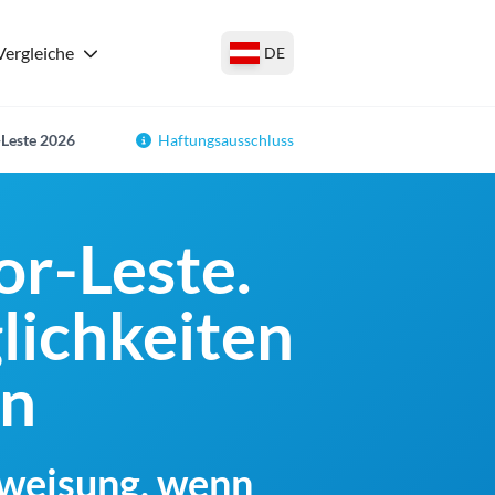
Vergleiche
DE
-Leste 2026
Haftungsausschluss
r-Leste.
lichkeiten
en
rweisung, wenn