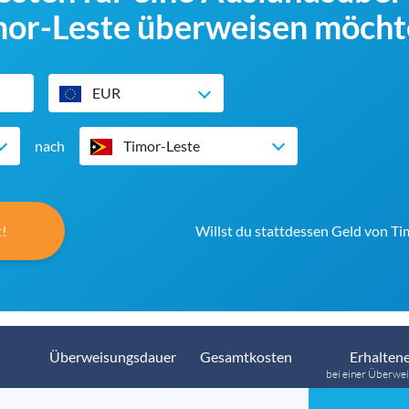
mor-Leste überweisen möcht
EUR
nach
Timor-Leste
!
Willst du stattdessen Geld von T
Überweisungsdauer
Gesamtkosten
Erhaltene
bei einer Überwei