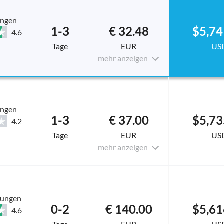
ungen
1-3
€ 32.48
$5,74
4.6
Tage
EUR
US
mehr anzeigen
ungen
1-3
€ 37.00
$5,73
4.2
Tage
EUR
US
mehr anzeigen
tungen
0-2
€ 140.00
$5,61
4.6