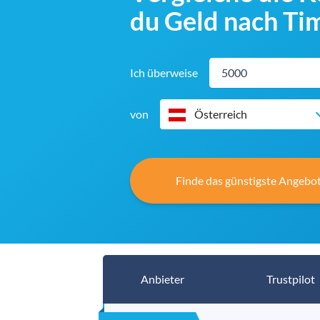
du Geld nach Ti
Ich überweise
von
Österreich
Finde das günstigste Angebot
Anbieter
Trustpilot