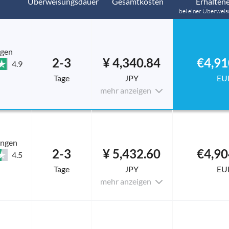
Überweisungsdauer
Gesamtkosten
Erhaltene
bei einer Überweis
ngen
2-3
¥ 4,340.84
€4,91
4.9
Tage
JPY
EU
mehr anzeigen
ungen
2-3
¥ 5,432.60
€4,90
4.5
Tage
JPY
EU
mehr anzeigen