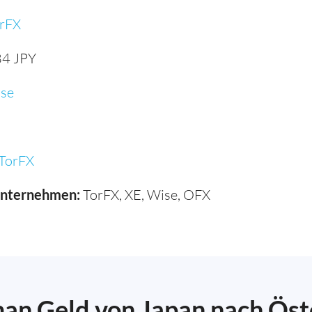
rFX
4 JPY
se
TorFX
unternehmen:
TorFX, XE, Wise, OFX
an Geld von Japan nach Öste