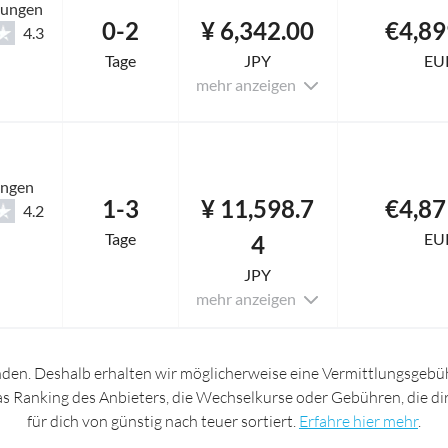
tungen
0-2
¥ 6,342.00
€4,89
4.3
Tage
JPY
EU
mehr anzeigen
ungen
1-3
¥ 11,598.7
€4,87
4.2
Tage
EU
4
JPY
mehr anzeigen
nden. Deshalb erhalten wir möglicherweise eine Vermittlungsgebüh
das Ranking des Anbieters, die Wechselkurse oder Gebühren, die d
für dich von günstig nach teuer sortiert.
Erfahre hier mehr
.