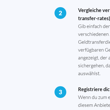
Vergleiche ver
2
transfer-rates
Gib einfach de
verschiedenen 
Geldtransferdi
verfügbaren Ge
angezeigt, der
sichergehen, d
auswählst.
Registriere di
3
Wenn du zum er
diesem Anbieter