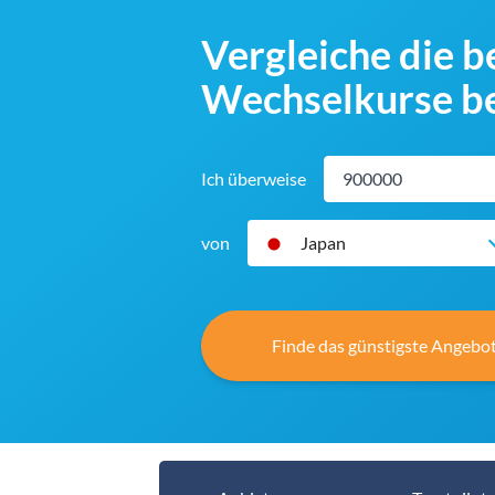
Vergleiche die 
Wechselkurse be
Ich überweise
von
Japan
Finde das günstigste Angebot