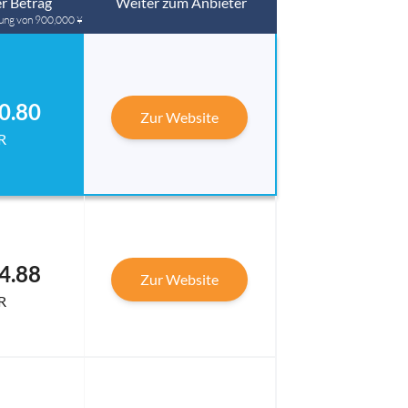
r Betrag
Weiter zum Anbieter
ung von 900,000 ¥
0.80
Zur Website
R
4.88
Zur Website
R