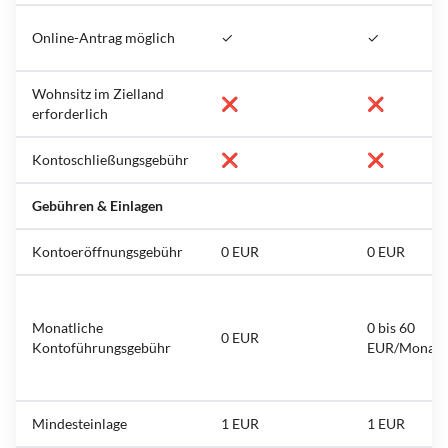
Online-Antrag möglich
✓
✓
Wohnsitz im Zielland
❌
❌
erforderlich
Kontoschließungsgebühr
❌
❌
Gebühren & Einlagen
Kontoeröffnungsgebühr
0 EUR
0 EUR
Monatliche
0 bis 60
0 EUR
Kontoführungsgebühr
EUR/Monat
Mindesteinlage
1 EUR
1 EUR