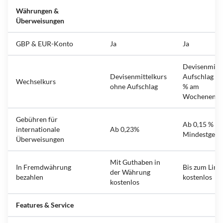
Währungen &
Überweisungen
GBP & EUR-Konto
Ja
Ja
Devisenmitte
Devisenmittelkurs
Aufschlag 0,5
Wechselkurs
ohne Aufschlag
% am
Wochenend
Gebühren für
Ab 0,15 % +
internationale
Ab 0,23%
Mindestgebü
Überweisungen
Mit Guthaben in
In Fremdwährung
Bis zum Limi
der Währung
bezahlen
kostenlos
kostenlos
Features & Service