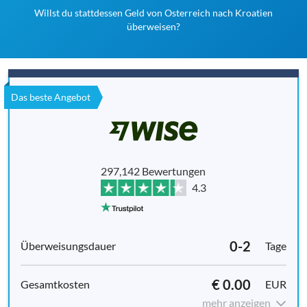
Willst du stattdessen Geld von Osterreich nach Kroatien
überweisen?
Das beste Angebot
297,142 Bewertungen
4.3
0-2
Tage
€ 0.00
EUR
mehr anzeigen