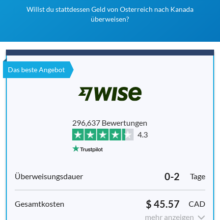
Willst du stattdessen Geld von Osterreich nach Kanada
überweisen?
Das beste Angebot
296,637 Bewertungen
4.3
0-2
Tage
$ 45.57
CAD
mehr anzeigen