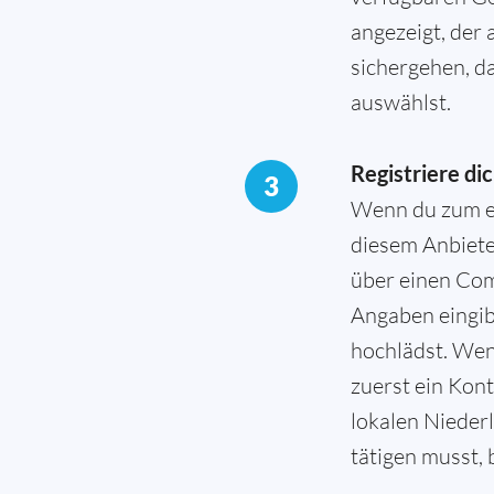
angezeigt, der
sichergehen, d
auswählst.
Registriere di
3
Wenn du zum er
diesem Anbieter
über einen Com
Angaben eingi
hochlädst. Wen
zuerst ein Kont
lokalen Niederl
tätigen musst, 