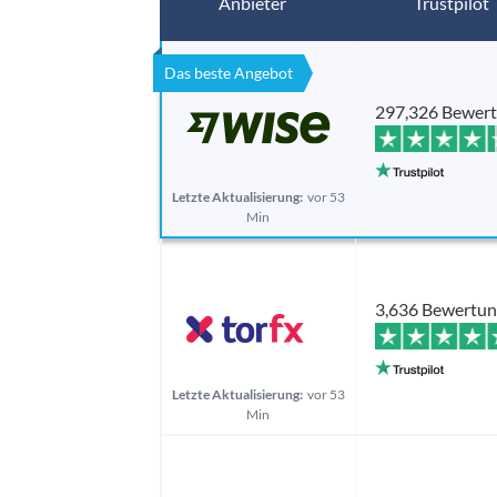
Anbieter
Trustpilot
Das beste Angebot
297,326 Bewer
Letzte Aktualisierung:
vor 53
Min
3,636 Bewertu
Letzte Aktualisierung:
vor 53
Min