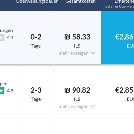
Überweisungsdauer
Gesamtkosten
Erhaltene
bei einer Überwei
tungen
0-2
₪ 58.33
€2,86
4.3
Tage
ILS
EU
mehr anzeigen
ngen
2-3
₪ 90.82
€2,85
4.9
Tage
ILS
EU
mehr anzeigen