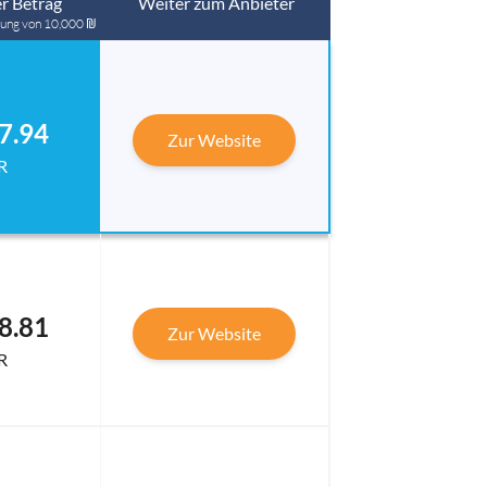
r Betrag
Weiter zum Anbieter
sung von 10,000 ₪
7.94
Zur Website
R
8.81
Zur Website
R