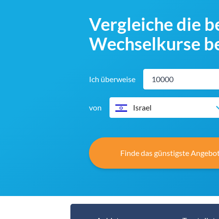
Vergleiche die 
Wechselkurse be
Ich überweise
von
Israel
Finde das günstigste Angebot