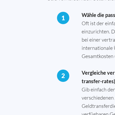
Wähle die pas
1
Oft ist der ei
einzurichten. 
bei einer vertr
internationale
Gesamtkosten 
Vergleiche ver
2
transfer-rates
Gib einfach den
verschiedenen 
Geldtransferdi
verfügbaren Ge