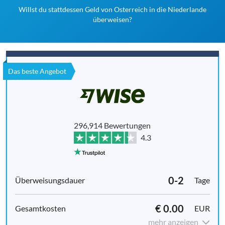
Willst du stattdessen Geld von Osterreich in die Niederlande
überweisen?
Das beste Angebot
296,914 Bewertungen
4.3
0-2
Tage
€ 0.00
EUR
mehr anzeigen