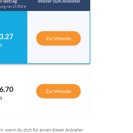
r Betrag
Weiter zum Anbieter
sung von 18,500 ¥
3.27
Zur Website
R
6.70
Zur Website
R
r, wenn du dich für einen dieser Anbieter