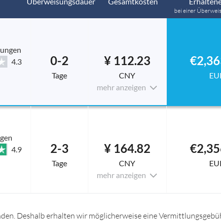
Überweisungsdauer
Gesamtkosten
Erhaltene
bei einer Überwei
tungen
0-2
¥ 112.23
€2,36
4.3
Tage
CNY
EU
mehr anzeigen
ngen
2-3
¥ 164.82
€2,35
4.9
Tage
CNY
EU
mehr anzeigen
nden. Deshalb erhalten wir möglicherweise eine Vermittlungsgebüh