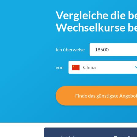
Vergleiche die 
Wechselkurse be
Ich überweise
von
China
Finde das günstigste Angebot