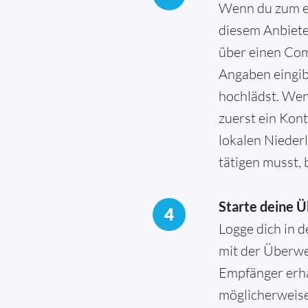
Wenn du zum er
diesem Anbieter
über einen Com
Angaben eingi
hochlädst. Wen
zuerst ein Kont
lokalen Niederl
tätigen musst, 
Starte deine 
4
Logge dich in 
mit der Überwe
Empfänger erha
möglicherweise