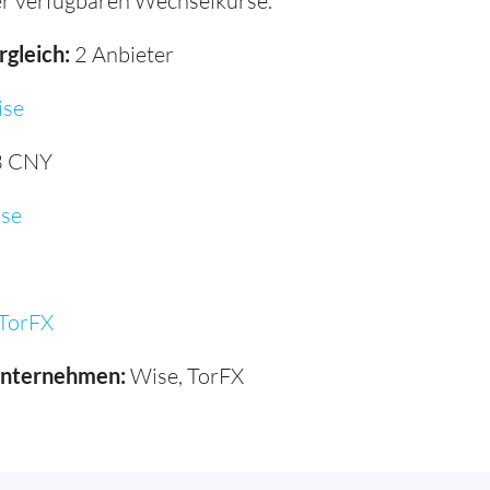
r verfügbaren Wechselkurse.
rgleich:
2 Anbieter
se
3 CNY
se
TorFX
unternehmen:
Wise, TorFX