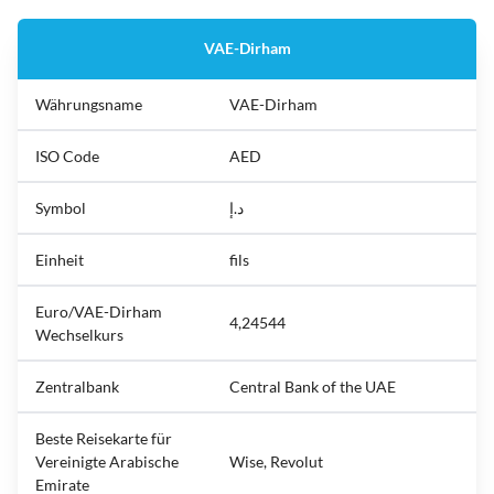
VAE-Dirham
Währungsname
VAE-Dirham
ISO Code
AED
Symbol
د.إ
Einheit
fils
Euro/VAE-Dirham
4,24544
Wechselkurs
Zentralbank
Central Bank of the UAE
Beste Reisekarte für
Vereinigte Arabische
Wise, Revolut
Emirate