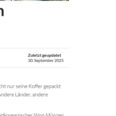
n
6
Zuletzt geupdatet
30. September 2025
cht nur seine Koffer gepackt
Andere Länder, andere
n Südkoreanischer Won Münzen