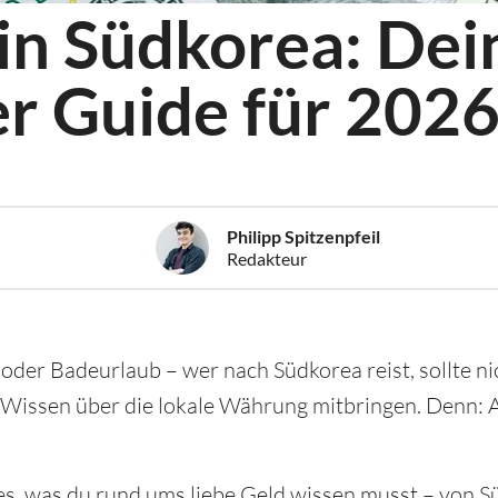
n Südkorea: Dei
r Guide für 202
Philipp Spitzenpfeil
Redakteur
oder Badeurlaub – wer nach Südkorea reist, sollte ni
 Wissen über die lokale Währung mitbringen. Denn: 
lles, was du rund ums liebe Geld wissen musst – vo