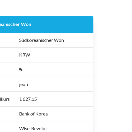
eanischer Won
Südkoreanischer Won
KRW
₩
jeon
lkurs
1 627,15
Bank of Korea
Wise, Revolut