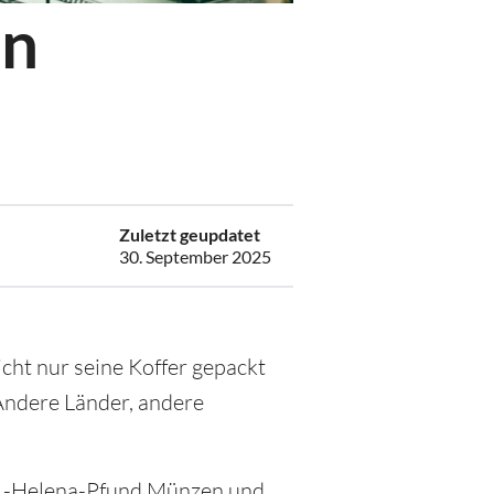
in
6
Zuletzt geupdatet
30. September 2025
icht nur seine Koffer gepackt
Andere Länder, andere
 St.-Helena-Pfund Münzen und