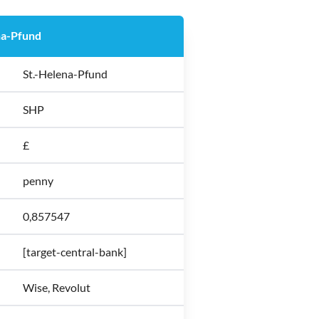
na-Pfund
St.-Helena-Pfund
SHP
£
penny
0,857547
[target-central-bank]
Wise, Revolut