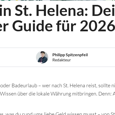
n St. Helena: De
r Guide für 202
Philipp Spitzenpfeil
Redakteur
der Badeurlaub – wer nach St. Helena reist, sollte n
 Wissen über die lokale Währung mitbringen. Denn: 
les, was du rund ums liebe Geld wissen musst – von