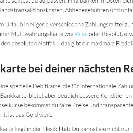
rte solltest du aufpassen: Filialbanken in Österreic
andstransaktionskosten, Abhebegebühren und unfa
m Urlaub in Nigeria verschiedene Zahlungsmittel zu 
einer Multiwährungskarte wie
Wise
oder Revolut, etw
den absoluten Notfall – das gibt dir maximale Flexibil
karte bei deiner nächsten R
ine spezielle Debitkarte, die für internationale Zahl
 Bankkarte, bietet aber deutlich bessere Konditionen
elkurse bekommst du faire Preise und transparente
t, ist das Gold wert.
karte liegt in der Flexibilität: Du kannst sie nicht n