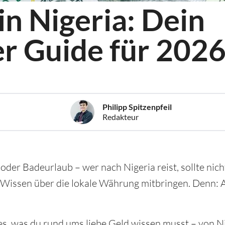
n Nigeria: Dein
r Guide für 202
Philipp Spitzenpfeil
Redakteur
der Badeurlaub – wer nach Nigeria reist, sollte nich
 Wissen über die lokale Währung mitbringen. Denn: 
les, was du rund ums liebe Geld wissen musst – von 