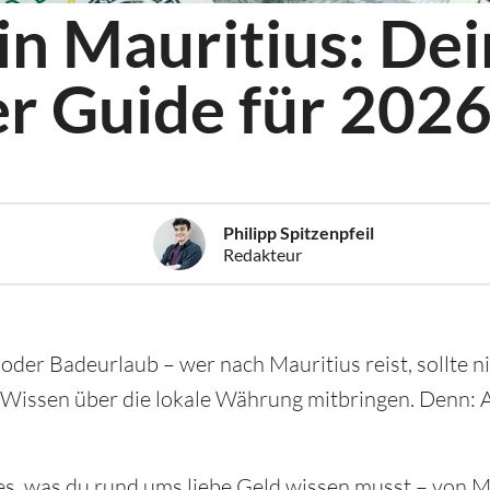
n Mauritius: Dei
r Guide für 202
Philipp Spitzenpfeil
Redakteur
oder Badeurlaub – wer nach Mauritius reist, sollte ni
 Wissen über die lokale Währung mitbringen. Denn: 
lles, was du rund ums liebe Geld wissen musst – von