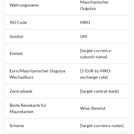
Mauritanischer
Währungsname
Ouguiya
ISO Code
MRO
Symbol
UM
[target-currency-
Einheit
subunit-name]
Euro/Mauritanischer Ouguiya
[1-EUR-to-MRO-
Wechselkurs
exchange-rate]
Zentralbank
[target-central-bank]
Beste Reisekarte für
Wise, Revolut
Mauretanien
Scheine
[target-currency-notes]