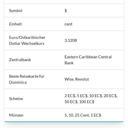
Symbol
$
Einheit
cent
Euro/Ostkaribischer
3,1208
Dollar Wechselkurs
Eastern Caribbean Central
Zentralbank
Bank
Beste Reisekarte für
Wise, Revolut
Dominica
2 EC$, 5 EC$, 10 EC$, 20 EC$,
Scheine
50 EC$, 100 EC$
Münzen
5, 10, 25 Cent, 1 EC$