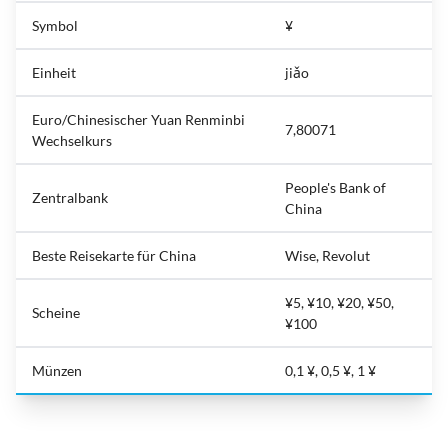
Symbol
¥
Einheit
jiǎo
Euro/Chinesischer Yuan Renminbi
7,80071
Wechselkurs
People's Bank of
Zentralbank
China
Beste Reisekarte für China
Wise, Revolut
¥5, ¥10, ¥20, ¥50,
Scheine
¥100
Münzen
0,1 ¥, 0,5 ¥, 1 ¥