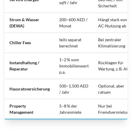
sqft / Jahr
Sicherheit
Strom & Wasser
200–600 AED /
Hängt stark von
(DEWA)
Monat
AC-Nutzung ab
teils separat
Bei zentraler
Chiller Fees
berechnet
Klimatisierung
1–2 % vom
Instandhaltung /
Rücklagen für
Immobilienwert
Reparatur
Wartung, z. B. AC
p.a.
500–1.500 AED
Optional, aber
Hausratsversicherung
/ Jahr
ratsam
Property
5–8 % der
Nur bei
Management
Jahresmiete
Fremdvermietung