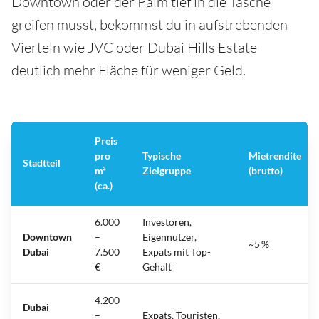
Downtown oder der Palm tief in die Tasche
greifen musst, bekommst du in aufstrebenden
Vierteln wie JVC oder Dubai Hills Estate
deutlich mehr Fläche für weniger Geld.
Preis
pro
Typische
Mietrendite
Stadtteil
m²
Zielgruppe
(brutto)
(ca.)
6.000
Investoren,
Downtown
–
Eigennutzer,
~5 %
Dubai
7.500
Expats mit Top-
€
Gehalt
4.200
Dubai
–
Expats, Touristen,