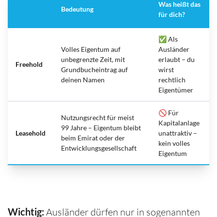
Was heißt das
Bedeutung
für dich?
✅ Als
Volles Eigentum auf
Ausländer
unbegrenzte Zeit, mit
erlaubt – du
Freehold
Grundbucheintrag auf
wirst
deinen Namen
rechtlich
Eigentümer
🚫 Für
Nutzungsrecht für meist
Kapitalanlage
99 Jahre – Eigentum bleibt
Leasehold
unattraktiv –
beim Emirat oder der
kein volles
Entwicklungsgesellschaft
Eigentum
Wichtig:
Ausländer dürfen nur in sogenannten