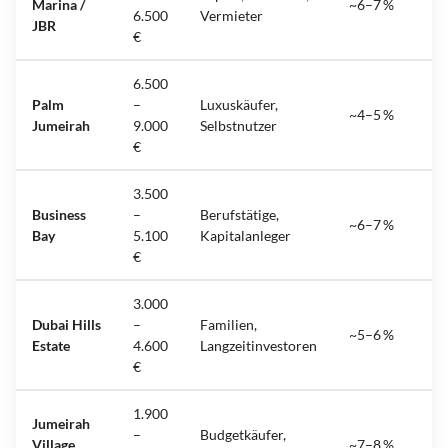
Marina /
~6–7 %
6.500
Vermieter
JBR
€
6.500
Palm
–
Luxuskäufer,
~4–5 %
Jumeirah
9.000
Selbstnutzer
€
3.500
Business
–
Berufstätige,
~6–7 %
Bay
5.100
Kapitalanleger
€
3.000
Dubai Hills
–
Familien,
~5–6 %
Estate
4.600
Langzeitinvestoren
€
1.900
Jumeirah
–
Budgetkäufer,
Village
~7–8 %